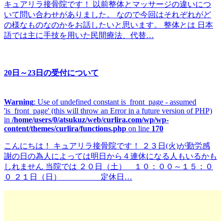
キュアリラ接骨院です！ 以前整体とマッサージの違いにつ
いて問い合わせがありました。 なので今回はそれぞれがど
の様なものなのかをお話したいと思います。 整体とは 日本
語では主に手技を用いた民間療法、代替…
20日～23日の受付について
Warning
: Use of undefined constant is_front_page - assumed
'is_front_page' (this will throw an Error in a future version of PHP)
in
/home/users/0/atsukuz/web/curlira.com/wp/wp-
content/themes/curlira/functions.php
on line
170
こんにちは！ キュアリラ接骨院です！ ２３日(火)が勤労感
謝の日の為人によっては明日から４連休になる人もいるかも
しれません 当院では ２０日（土） １０：００～１５：０
０ ２１日（日） 定休日…