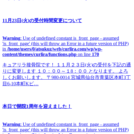
11月23日(火)の受付時間変更について
Warning
: Use of undefined constant is_front_page - assumed
'is_front_page' (this will throw an Error in a future version of PHP)
in
/home/users/0/atsukuz/web/curlira.com/wp/wp-
content/themes/curlira/functions.php
on line
170
キュアリラ接骨院です！ １１月２３日(火)の受付を下記の通
りに変更します １０：００～１8：００ となります。 よろ
しくお願いします。 〒980-0014 宮城県仙台市青葉区本町3丁
目6-10本町Kビ…
本日で開院1周年を迎えました！
Warning
: Use of undefined constant is_front_page - assumed
'is_front_page' (this will throw an Error in a future version of PHP)