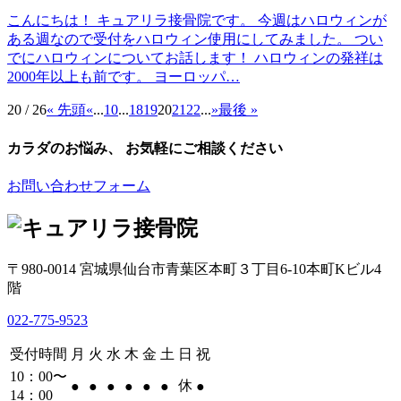
こんにちは！ キュアリラ接骨院です。 今週はハロウィンが
ある週なので受付をハロウィン使用にしてみました。 つい
でにハロウィンについてお話します！ ハロウィンの発祥は
2000年以上も前です。 ヨーロッパ…
20 / 26
« 先頭
«
...
10
...
18
19
20
21
22
...
»
最後 »
カラダのお悩み、 お気軽にご相談ください
お問い合わせフォーム
〒980-0014 宮城県仙台市青葉区本町３丁目6-10本町Kビル4
階
022-775-9523
受付時間
月
火
水
木
金
土
日
祝
10：00〜
休
●
●
●
●
●
●
●
14：00