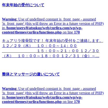
年末年始の受付について
Warning
: Use of undefined constant is_front_page - assumed
'is_front_page' (this will throw an Error in a future version of PHP)
in
/home/users/0/atsukuz/web/curlira.com/wp/wp-
content/themes/curlira/functions.php
on line
170
キュアリラ接骨院です！ 年末年始の受付をご連絡します。
１２／２９（水） １０：００～１4：００
１５：００～２１：００ １２／３０
（木） １０：００～１８：００ １２／３１（金）～…
整体とマッサージの違いについて
Warning
: Use of undefined constant is_front_page - assumed
'is_front_page' (this will throw an Error in a future version of PHP)
in
/home/users/0/atsukuz/web/curlira.com/wp/wp-
content/themes/curlira/functions.php
on line
170