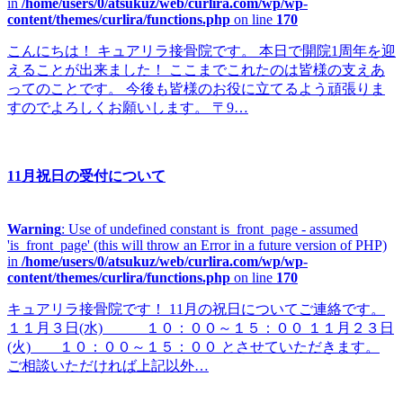
in
/home/users/0/atsukuz/web/curlira.com/wp/wp-
content/themes/curlira/functions.php
on line
170
こんにちは！ キュアリラ接骨院です。 本日で開院1周年を迎
えることが出来ました！ ここまでこれたのは皆様の支えあ
ってのことです。 今後も皆様のお役に立てるよう頑張りま
すのでよろしくお願いします。 〒9…
11月祝日の受付について
Warning
: Use of undefined constant is_front_page - assumed
'is_front_page' (this will throw an Error in a future version of PHP)
in
/home/users/0/atsukuz/web/curlira.com/wp/wp-
content/themes/curlira/functions.php
on line
170
キュアリラ接骨院です！ 11月の祝日についてご連絡です。
１１月３日(水) １０：００～１５：００ １１月２３日
(火) １０：００～１５：００ とさせていただきます。
ご相談いただければ上記以外…