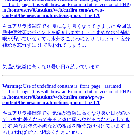
'is_front_page' (this will throw an Error in a future version of PHP)
in
/home/users/0/atsukuz/web/curlira.com/wp/wp-
content/themes/curlira/functions.php
on line
170
キュアリラ接骨院です 夏になり暑くなってきました 今回は
熱中症対策のポイントを紹介します！ ・こまめな水分補給
喉が渇いていなくても水分をこまめにとりましょう ・塩分
補給も忘れずに 汗で失われてしまう…
気温が急激に高くなり暑い日が続いています
Warning
: Use of undefined constant is_front_page - assumed
'is_front_page' (this will throw an Error in a future version of PHP)
in
/home/users/0/atsukuz/web/curlira.com/wp/wp-
content/themes/curlira/functions.php
on line
170
キュアリラ接骨院です 気温が急激に高くなり暑い日が続い
ています 暑くなって来ると体に痛みやだるさなどが出てき
ます 急なお体の不調などの相談を随時受け付けています よ
ろしければぜひご相談ください Ins…