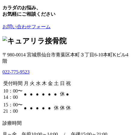
カラダのお悩み、
お気軽にご相談ください
お問い合わせフォーム
〒980-0014 宮城県仙台市青葉区本町３丁目6-10本町Kビル4
階
022-775-9523
受付時間
月
火
水
木
金
土
日
祝
10：00〜
休
●
●
●
●
●
●
●
14：00
15：00〜
休
休
休
●
●
●
●
●
21：00
診療時間
月～金 午前10:00～14:00 / 午後15:00～21:00