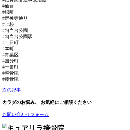
#仙台
#錦町
#定禅寺通り
#上杉
#勾当台公園
#勾当台公園駅
#二日町
#本町
#青葉区
#国分町
#一番町
#整骨院
#接骨院
次の記事
カラダのお悩み、 お気軽にご相談ください
お問い合わせフォーム