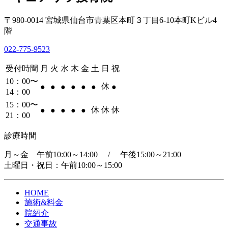
〒980-0014 宮城県仙台市青葉区本町３丁目6-10本町Kビル4
階
022-775-9523
受付時間
月
火
水
木
金
土
日
祝
10：00〜
休
●
●
●
●
●
●
●
14：00
15：00〜
休
休
休
●
●
●
●
●
21：00
診療時間
月～金 午前10:00～14:00 / 午後15:00～21:00
土曜日・祝日：午前10:00～15:00
HOME
施術&料金
院紹介
交通事故