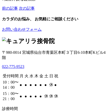
前の記事
次の記事
カラダのお悩み、 お気軽にご相談ください
お問い合わせフォーム
〒980-0014 宮城県仙台市青葉区本町３丁目6-10本町Kビル4
階
022-775-9523
受付時間
月
火
水
木
金
土
日
祝
10：00〜
休
●
●
●
●
●
●
●
14：00
15：00〜
休
休
休
●
●
●
●
●
21：00
診療時間