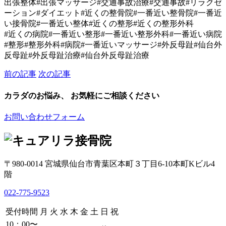
出張整体#出張マッサージ#交通事故治療#交通事故#リラクゼ
ーション#ダイエット#近くの整骨院#一番近い整骨院#一番近
い接骨院#一番近い整体#近くの整形#近くの整形外科
#近くの病院#一番近い整形#一番近い整形外科#一番近い病院
#整形#整形外科#病院#一番近いマッサージ#外反母趾#仙台外
反母趾#外反母趾治療#仙台外反母趾治療
前の記事
次の記事
カラダのお悩み、 お気軽にご相談ください
お問い合わせフォーム
〒980-0014 宮城県仙台市青葉区本町３丁目6-10本町Kビル4
階
022-775-9523
受付時間
月
火
水
木
金
土
日
祝
10：00〜