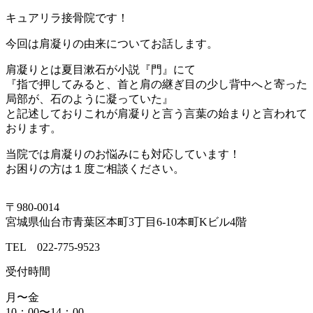
キュアリラ接骨院です！
今回は肩凝りの由来についてお話します。
肩凝りとは夏目漱石が小説『門』にて
『指で押してみると、首と肩の継ぎ目の少し背中へと寄った
局部が、石のように凝っていた』
と記述しておりこれが肩凝りと言う言葉の始まりと言われて
おります。
当院では肩凝りのお悩みにも対応しています！
お困りの方は１度ご相談ください。
〒980-0014
宮城県仙台市青葉区本町3丁目6-10本町Kビル4階
TEL 022-775-9523
受付時間
月〜金
10：00〜14：00