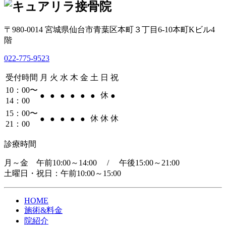
〒980-0014 宮城県仙台市青葉区本町３丁目6-10本町Kビル4
階
022-775-9523
受付時間
月
火
水
木
金
土
日
祝
10：00〜
休
●
●
●
●
●
●
●
14：00
15：00〜
休
休
休
●
●
●
●
●
21：00
診療時間
月～金 午前10:00～14:00 / 午後15:00～21:00
土曜日・祝日：午前10:00～15:00
HOME
施術&料金
院紹介