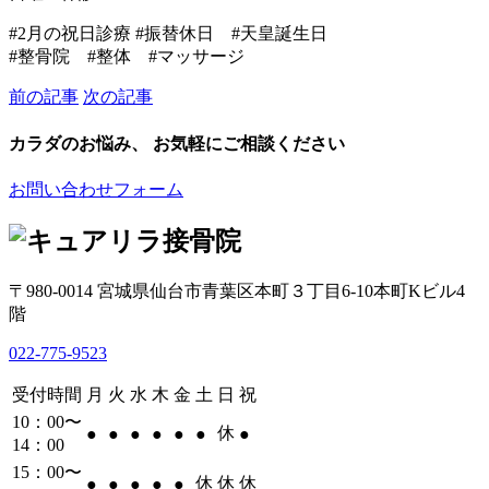
#2月の祝日診療 #振替休日 #天皇誕生日
#整骨院 #整体 #マッサージ
前の記事
次の記事
カラダのお悩み、 お気軽にご相談ください
お問い合わせフォーム
〒980-0014 宮城県仙台市青葉区本町３丁目6-10本町Kビル4
階
022-775-9523
受付時間
月
火
水
木
金
土
日
祝
10：00〜
休
●
●
●
●
●
●
●
14：00
15：00〜
休
休
休
●
●
●
●
●