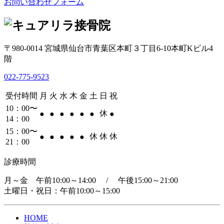
お問い合わせフォーム
〒980-0014 宮城県仙台市青葉区本町３丁目6-10本町Kビル4
階
022-775-9523
受付時間
月
火
水
木
金
土
日
祝
10：00〜
休
●
●
●
●
●
●
●
14：00
15：00〜
休
休
休
●
●
●
●
●
21：00
診療時間
月～金 午前10:00～14:00 / 午後15:00～21:00
土曜日・祝日：午前10:00～15:00
HOME