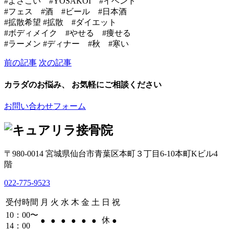
#よさこい #YOSAKOI #イベント
#フェス #酒 #ビール #日本酒
#拡散希望 #拡散 #ダイエット
#ボディメイク #やせる #痩せる
#ラーメン #ディナー #秋 #寒い
前の記事
次の記事
カラダのお悩み、 お気軽にご相談ください
お問い合わせフォーム
〒980-0014 宮城県仙台市青葉区本町３丁目6-10本町Kビル4
階
022-775-9523
受付時間
月
火
水
木
金
土
日
祝
10：00〜
休
●
●
●
●
●
●
●
14：00