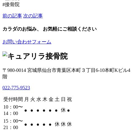
#接骨院
前の記事
次の記事
カラダのお悩み、 お気軽にご相談ください
お問い合わせフォーム
〒980-0014 宮城県仙台市青葉区本町３丁目6-10本町Kビル4
階
022-775-9523
受付時間
月
火
水
木
金
土
日
祝
10：00〜
休
●
●
●
●
●
●
●
14：00
15：00〜
休
休
休
●
●
●
●
●
21：00