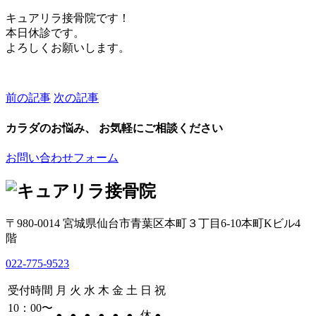
キュアリラ接骨院です！
本日休診です。
よろしくお願いします。
前の記事
次の記事
カラダのお悩み、 お気軽にご相談ください
お問い合わせフォーム
〒980-0014 宮城県仙台市青葉区本町３丁目6-10本町Kビル4
階
022-775-9523
受付時間
月
火
水
木
金
土
日
祝
10：00〜
休
●
●
●
●
●
●
●