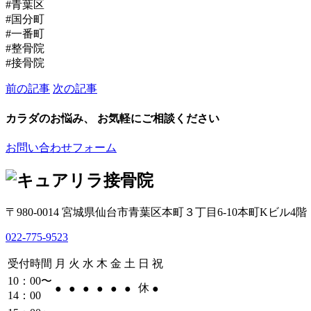
#青葉区
#国分町
#一番町
#整骨院
#接骨院
前の記事
次の記事
カラダのお悩み、 お気軽にご相談ください
お問い合わせフォーム
〒980-0014 宮城県仙台市青葉区本町３丁目6-10本町Kビル4階
022-775-9523
受付時間
月
火
水
木
金
土
日
祝
10：00〜
休
●
●
●
●
●
●
●
14：00