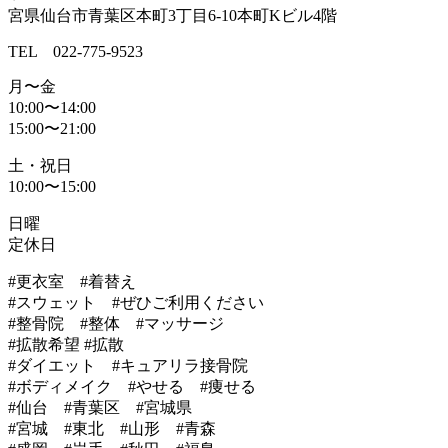
宮県仙台市青葉区本町3丁目6-10本町Kビル4階
TEL 022-775-9523
月〜金
10:00〜14:00
15:00〜21:00
土・祝日
10:00〜15:00
日曜
定休日
#更衣室 #着替え
#スウェット #ぜひご利用ください
#整骨院 #整体 #マッサージ
#拡散希望 #拡散
#ダイエット #キュアリラ接骨院
#ボディメイク #やせる #痩せる
#仙台 #青葉区 #宮城県
#宮城 #東北 #山形 #青森