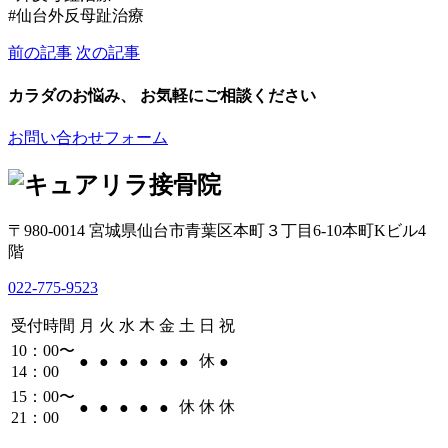
#仙台外反母趾治療
前の記事
次の記事
カラダのお悩み、 お気軽にご相談ください
お問い合わせフォーム
〒980-0014 宮城県仙台市青葉区本町３丁目6-10本町Kビル4
階
022-775-9523
受付時間
月
火
水
木
金
土
日
祝
10：00〜
休
●
●
●
●
●
●
●
14：00
15：00〜
休
休
休
●
●
●
●
●
21：00