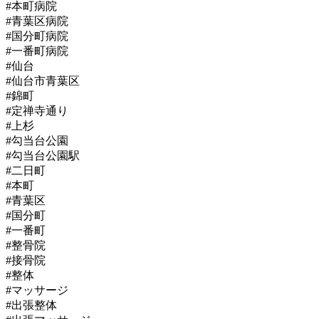
#本町病院
#青葉区病院
#国分町病院
#一番町病院
#仙台
#仙台市青葉区
#錦町
#定禅寺通り
#上杉
#勾当台公園
#勾当台公園駅
#二日町
#本町
#青葉区
#国分町
#一番町
#整骨院
#接骨院
#整体
#マッサージ
#出張整体